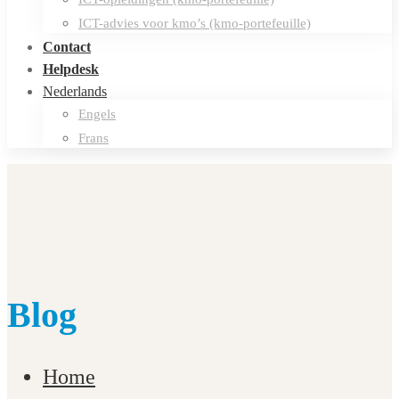
ICT-advies voor kmo’s (kmo-portefeuille)
Contact
Helpdesk
Nederlands
Engels
Frans
Blog
Home