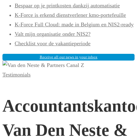
Bespaar op je printkosten dankzij automatisatie
K-Force is erkend dienstverlener kmo-portefeuille
K-Force Full Cloud: made in Belgium en NIS2-ready
Valt mijn organisatie onder NIS2?
Checklist voor de vakantieperiode
Receive all our news in your inbox
Accountantskantoor
Testimonials
Van
Accountantskanto
Den
Van Den Neste &
Neste